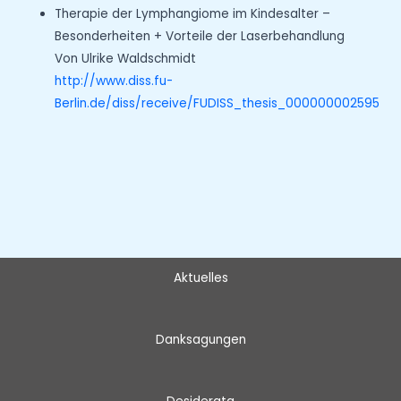
Therapie der Lymphangiome im Kindesalter –
Besonderheiten + Vorteile der Laserbehandlung
Von Ulrike Waldschmidt
http://www.diss.fu-
Berlin.de/diss/receive/FUDISS_thesis_000000002595
Aktuelles
Danksagungen