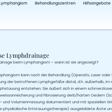
Lymphangiom
Behandlungszentren
Hilfsangebote
se Lymphdrainage
ainage beim Lymphangiom – wann ist sie angezeigt?
phangiom kann nach der Behandlung (Operativ, Laser oder S
ung der betroffenen Lymphgefäße distal, d.h. außerhalb, im n
phstauung entstehen. Sie äußert sich in einem schmerzlosen
weissanreicherung und Fibrosierung derb/harten Oedem (S
 und Volumenmessung dokumentiert und mit speziellen Griffe
 physikalische Entstauungstherapie) ausgebildete Ärzte u