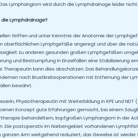
Das Lymphangiom wird durch die Lymphdrainage leider nicht
t die Lymphdrainage?
iellen Griffen und unter Kenntnis der Anatomie der Lymphgef
 oberflächlichen Lymphgefäße angeregt und über die natür
ssigkeit zu anderen gesunden großen Lymphgefäßen umgelei
rung und Bestrumpfung in Einzelfällen eine Stabilisierung er
e Therapeutin kann dies abschätzen. Das Behandlungskonzep
demen nach Brustkrebsoperationen mit Entfernung der Lym
ällen bewährt.
asserin, Physiotherapeutin mit Weiterbildung in KPE und NDT
benen Konzept gute Erfahrungen gemacht, bei einem Säugli
rtherapie behandeltem, kopfgroßen Lymphangiom in der Ach
n. Die postoperativ im Narbengebiet vorhandenen Lymphfist
ganzen Arm weitgehend reduziert, das Gewebe ist wieder w