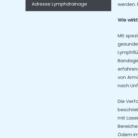
Adresse Lymphdrainage
werden. 
Wie wirk
Mit spez
gesunden
Lymphflü
Bandagie
erfahren
von Armö
nach Unf
Die Verf
beschrie
mit Lase
Bereiche
Ödem im 